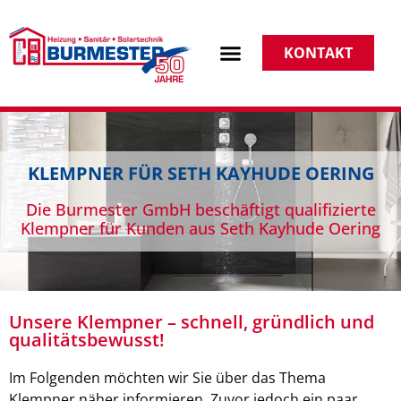
KONTAKT
KLEMPNER FÜR SETH KAYHUDE OERING
Die Burmester GmbH beschäftigt qualifizierte
Klempner für Kunden aus Seth Kayhude Oering
Unsere Klempner – schnell, gründlich und
qualitätsbewusst!
Im Folgenden möchten wir Sie über das Thema
Klempner näher informieren. Zuvor jedoch ein paar