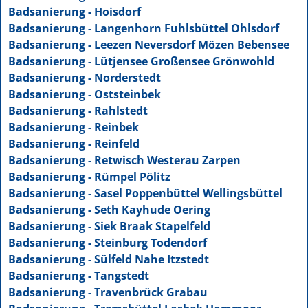
Badsanierung - Hoisdorf
Badsanierung - Langenhorn Fuhlsbüttel Ohlsdorf
Badsanierung - Leezen Neversdorf Mözen Bebensee
Badsanierung - Lütjensee Großensee Grönwohld
Badsanierung - Norderstedt
Badsanierung - Oststeinbek
Badsanierung - Rahlstedt
Badsanierung - Reinbek
Badsanierung - Reinfeld
Badsanierung - Retwisch Westerau Zarpen
Badsanierung - Rümpel Pölitz
Badsanierung - Sasel Poppenbüttel Wellingsbüttel
Badsanierung - Seth Kayhude Oering
Badsanierung - Siek Braak Stapelfeld
Badsanierung - Steinburg Todendorf
Badsanierung - Sülfeld Nahe Itzstedt
Badsanierung - Tangstedt
Badsanierung - Travenbrück Grabau