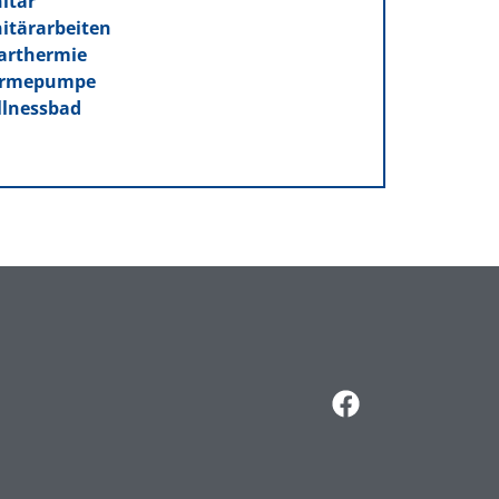
itär
itärarbeiten
arthermie
rmepumpe
lnessbad